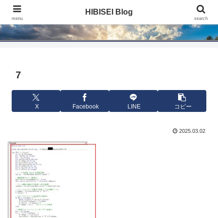
HIBISEI Blog
HIBISEI Blog
menu
search
7
X
Facebook
LINE
コピー
2025.03.02