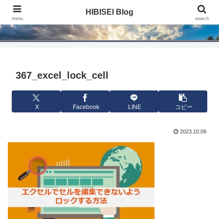
HIBISEI Blog
HIBISEI Blog
menu
search
367_excel_lock_cell
X
Facebook
LINE
コピー
2023.10.09