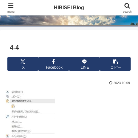
HIBISEI Blog
HIBISEI Blog
menu
search
4-4
X
Facebook
LINE
コピー
2023.10.09