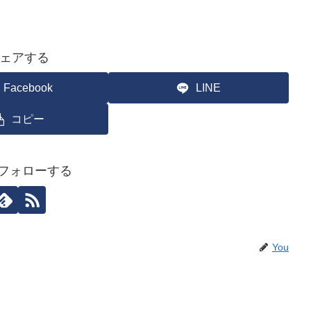
ェアする
Facebook
LINE
コピー
をフォローする
You