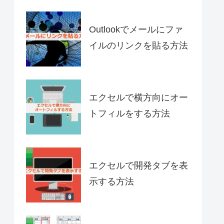
Outlookでメールにファ
イルのリンクを貼る方法
エクセルで横方向にオー
トフィルをする方法
エクセルで開発タブを表
示する方法