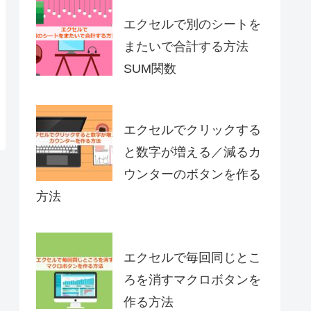
エクセルで別のシートを
またいで合計する方法
SUM関数
エクセルでクリックする
と数字が増える／減るカ
ウンターのボタンを作る
方法
エクセルで毎回同じとこ
ろを消すマクロボタンを
作る方法