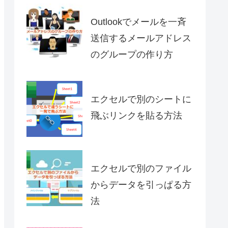
Outlookでメールを一斉
送信するメールアドレス
のグループの作り方
エクセルで別のシートに
飛ぶリンクを貼る方法
エクセルで別のファイル
からデータを引っぱる方
法