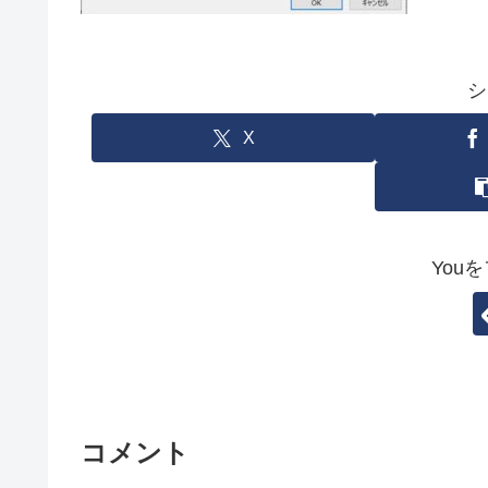
シ
X
You
コメント