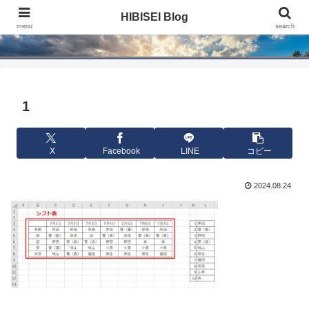
HIBISEI Blog
HIBISEI Blog
menu
search
1
X
Facebook
LINE
コピー
2024.08.24