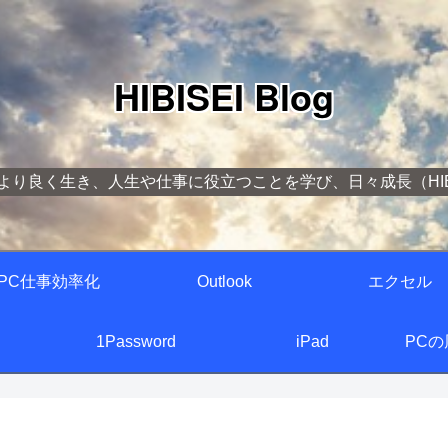
HIBISEI Blog
より良く生き、人生や仕事に役立つことを学び、日々成長（HIBI
PC仕事効率化
Outlook
エクセル
1Password
iPad
PC