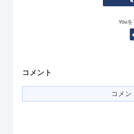
You
コメント
コメン