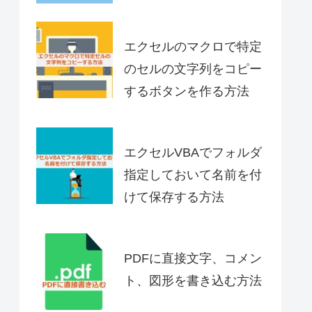
エクセルのマクロで特定
のセルの文字列をコピー
するボタンを作る方法
エクセルVBAでフォルダ
指定しておいて名前を付
けて保存する方法
PDFに直接文字、コメン
ト、図形を書き込む方法