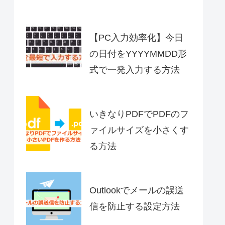
【PC入力効率化】今日
の日付をYYYYMMDD形
式で一発入力する方法
いきなりPDFでPDFのフ
ァイルサイズを小さくす
る方法
Outlookでメールの誤送
信を防止する設定方法