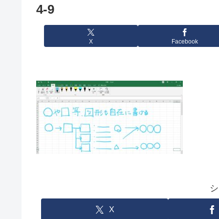
4-9
X
Facebook
シ
X