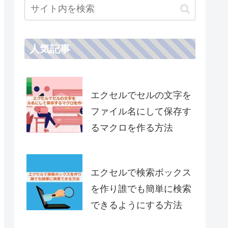
人気記事
エクセルでセルの文字を
ファイル名にして保存す
るマクロを作る方法
エクセルで検索ボックス
を作り誰でも簡単に検索
できるようにする方法