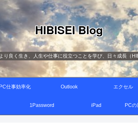
HIBISEI Blog
より良く生き、人生や仕事に役立つことを学び、日々成長（HIBI
PC仕事効率化
Outlook
エクセル
1Password
iPad
PC