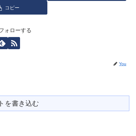
コピー
をフォローする
You
トを書き込む