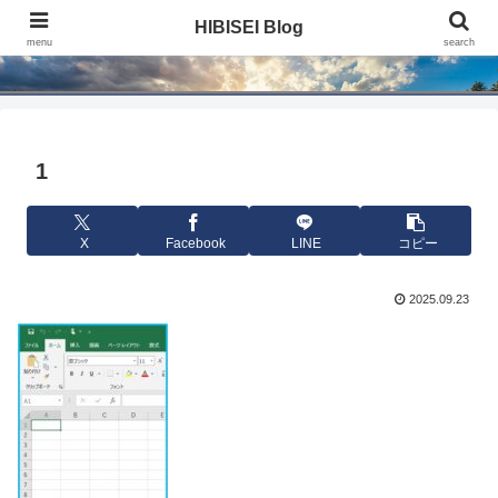
HIBISEI Blog
HIBISEI Blog
menu
search
1
X
Facebook
LINE
コピー
2025.09.23