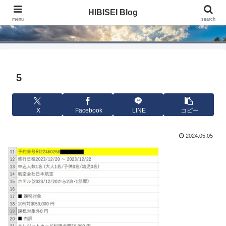
HIBISEI Blog
HIBISEI Blog
menu
search
5
X
Facebook
LINE
コピー
2024.05.05