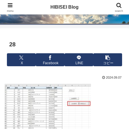
HIBISEI Blog
HIBISEI Blog
menu
search
28
X
Facebook
LINE
コピー
2024.09.07