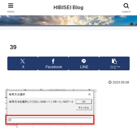
HIBISEI Blog
HIBISEI Blog
menu
search
39
X
Facebook
LINE
コピー
2024.09.08