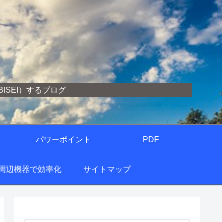
SEI）するブログ
パワーポイント
PDF
の周辺機器で効率化
サイトマップ