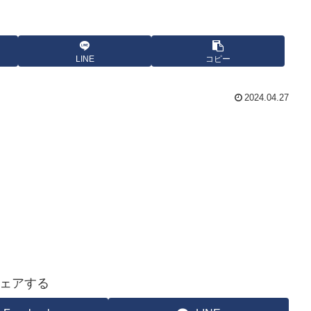
LINE
コピー
2024.04.27
ェアする