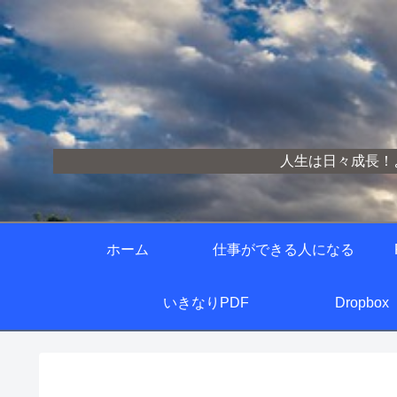
人生は日々成長！
ホーム
仕事ができる人になる
いきなりPDF
Dropbox