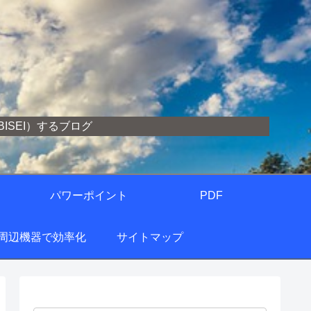
SEI）するブログ
パワーポイント
PDF
の周辺機器で効率化
サイトマップ