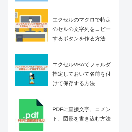
エクセルのマクロで特定
のセルの文字列をコピー
するボタンを作る方法
エクセルVBAでフォルダ
指定しておいて名前を付
けて保存する方法
PDFに直接文字、コメン
ト、図形を書き込む方法