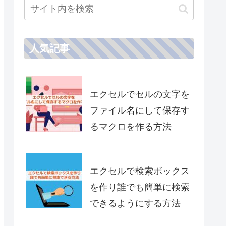
人気記事
エクセルでセルの文字を
ファイル名にして保存す
るマクロを作る方法
エクセルで検索ボックス
を作り誰でも簡単に検索
できるようにする方法