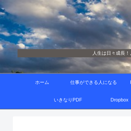
人生は日々成長！
ホーム
仕事ができる人になる
いきなりPDF
Dropbox