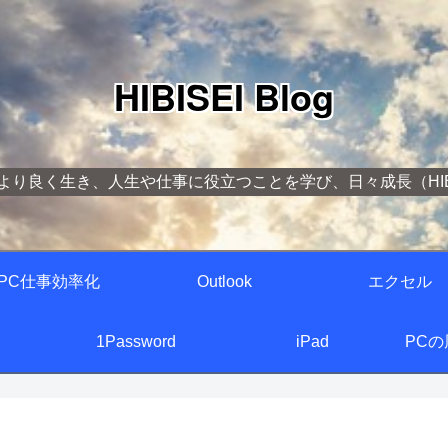
HIBISEI Blog
より良く生き、人生や仕事に役立つことを学び、日々成長（HIBI
PC仕事効率化
Outlook
エクセル
1Password
iPad
PC