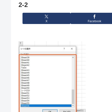
2-2
X
Facebook