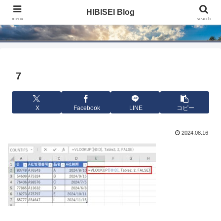
HIBISEI Blog
HIBISEI Blog
menu
search
7
X
Facebook
LINE
コピー
2024.08.16