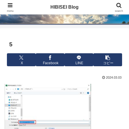
HIBISEI Blog
HIBISEI Blog
menu
search
5
X
Facebook
LINE
コピー
2024.03.03