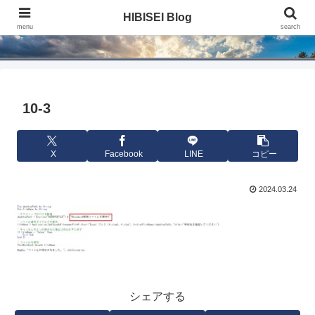
HIBISEI Blog
HIBISEI Blog
menu
search
10-3
X
Facebook
LINE
コピー
2024.03.24
シェアする