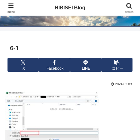
HIBISEI Blog
HIBISEI Blog
menu
search
6-1
X
Facebook
LINE
コピー
2024.03.03