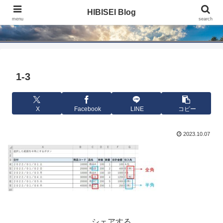
HIBISEI Blog
HIBISEI Blog
menu
search
1-3
X
Facebook
LINE
コピー
2023.10.07
シェアする