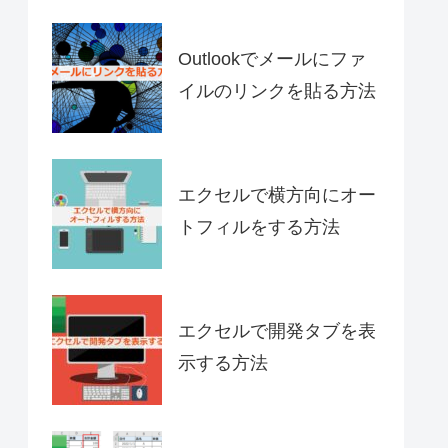
Outlookでメールにファ
イルのリンクを貼る方法
エクセルで横方向にオー
トフィルをする方法
エクセルで開発タブを表
示する方法