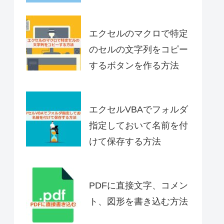
エクセルのマクロで特定
のセルの文字列をコピー
するボタンを作る方法
エクセルVBAでフォルダ
指定しておいて名前を付
けて保存する方法
PDFに直接文字、コメン
ト、図形を書き込む方法