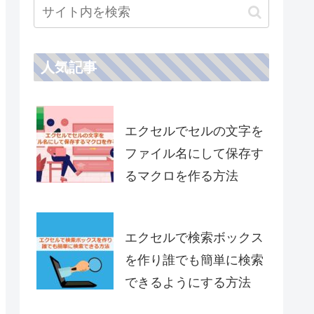
人気記事
エクセルでセルの文字を
ファイル名にして保存す
るマクロを作る方法
エクセルで検索ボックス
を作り誰でも簡単に検索
できるようにする方法