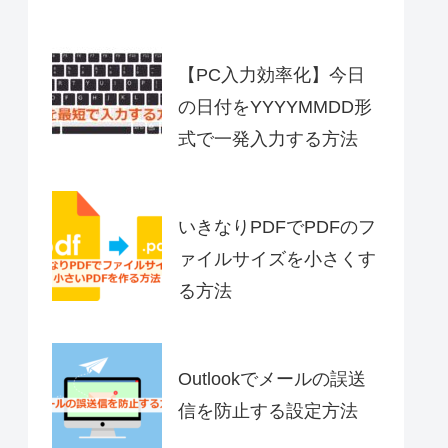
【PC入力効率化】今日
の日付をYYYYMMDD形
式で一発入力する方法
いきなりPDFでPDFのフ
ァイルサイズを小さくす
る方法
Outlookでメールの誤送
信を防止する設定方法