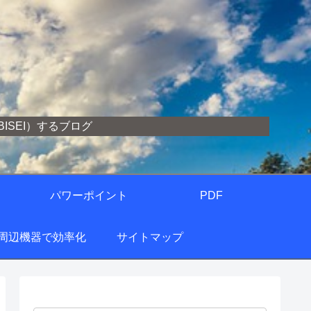
SEI）するブログ
パワーポイント
PDF
の周辺機器で効率化
サイトマップ