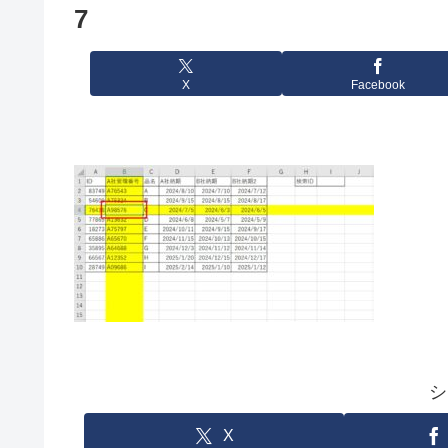
7
X
Facebook
シ
X