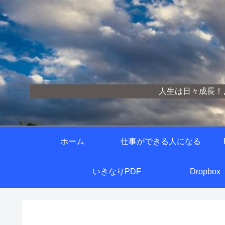
人生は日々成長！
ホーム
仕事ができる人になる
いきなりPDF
Dropbox