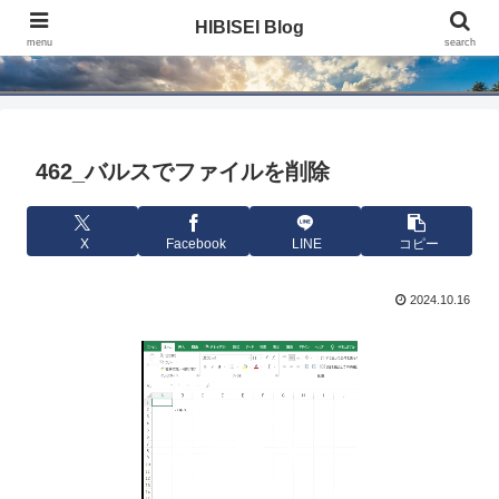
HIBISEI Blog
HIBISEI Blog
menu
search
462_バルスでファイルを削除
X
Facebook
LINE
コピー
2024.10.16
動
画
プ
レ
ー
ヤ