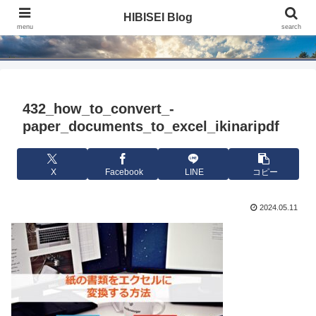
HIBISEI Blog
HIBISEI Blog
menu
search
432_how_to_convert_-
paper_documents_to_excel_ikinaripdf
X
Facebook
LINE
コピー
2024.05.11