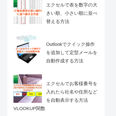
エクセルで表を数字の大
きい順、小さい順に並べ
替える方法
Outlookでクイック操作
を追加して定型メールを
自動作成する方法
エクセルでお客様番号を
入れたら社名や住所など
を自動表示する方法
VLOOKUP関数