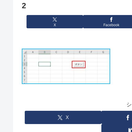
2
X
Facebook
シ
X