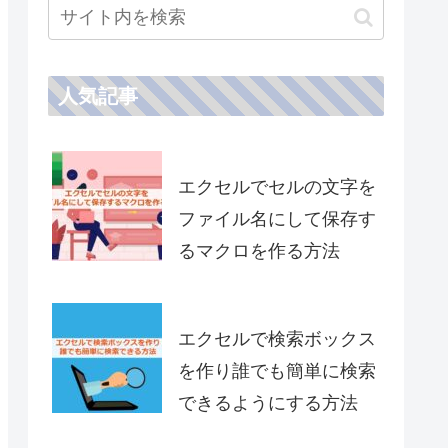
人気記事
エクセルでセルの文字を
ファイル名にして保存す
るマクロを作る方法
エクセルで検索ボックス
を作り誰でも簡単に検索
できるようにする方法