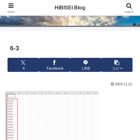
HIBISEI Blog
HIBISEI Blog
menu
search
6-3
X
Facebook
LINE
コピー
2023.11.12