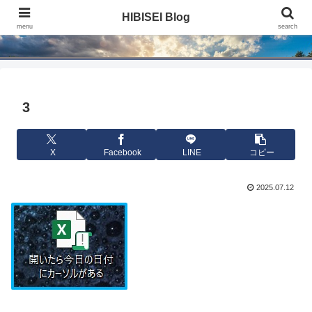
HIBISEI Blog
HIBISEI Blog
menu
search
3
X
Facebook
LINE
コピー
2025.07.12