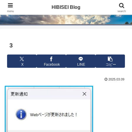
HIBISEI Blog
HIBISEI Blog
menu
search
3
X
Facebook
LINE
コピー
2025.03.09