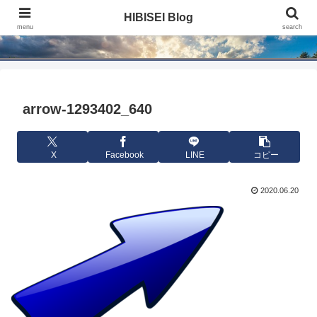
HIBISEI Blog
HIBISEI Blog
menu
search
arrow-1293402_640
X
Facebook
LINE
コピー
2020.06.20