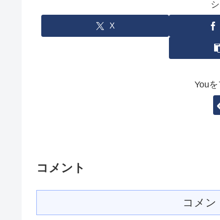
シ
X
You
コメント
コメン