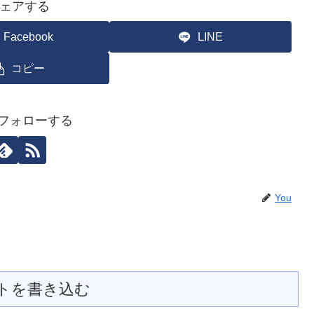
ェアする
Facebook
LINE
コピー
をフォローする
You
トを書き込む