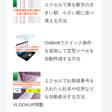
エクセルで表を数字の大
きい順、小さい順に並べ
替える方法
Outlookでクイック操作
を追加して定型メールを
自動作成する方法
エクセルでお客様番号を
入れたら社名や住所など
を自動表示する方法
VLOOKUP関数