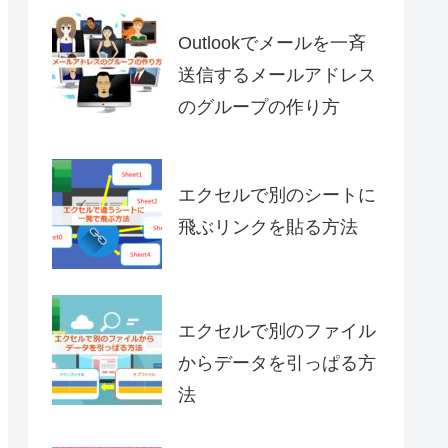
Outlookでメールを一斉
送信するメールアドレス
のグループの作り方
エクセルで別のシートに
飛ぶリンクを貼る方法
エクセルで別のファイル
からデータを引っぱる方
法