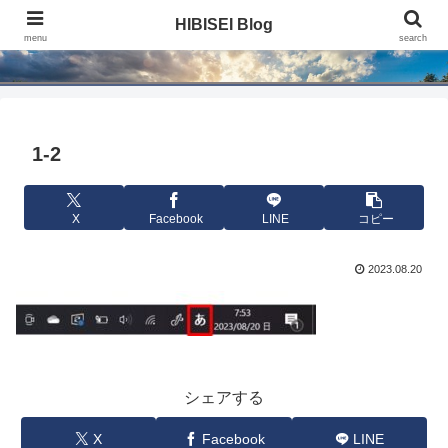
HIBISEI Blog
HIBISEI Blog
menu
search
1-2
X
Facebook
LINE
コピー
2023.08.20
シェアする
X
Facebook
LINE