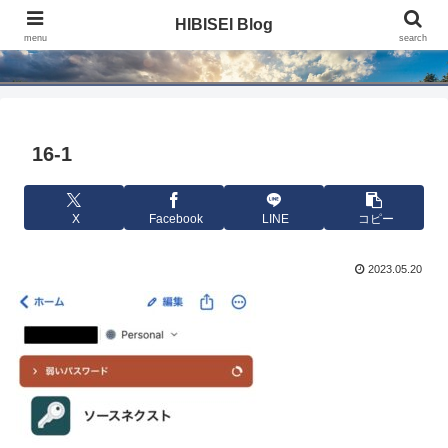
HIBISEI Blog
HIBISEI Blog
menu
search
16-1
X
Facebook
LINE
コピー
2023.05.20