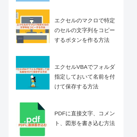
エクセルのマクロで特定
のセルの文字列をコピー
するボタンを作る方法
エクセルVBAでフォルダ
指定しておいて名前を付
けて保存する方法
PDFに直接文字、コメン
ト、図形を書き込む方法