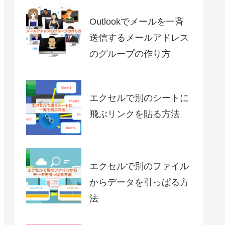
Outlookでメールを一斉
送信するメールアドレス
のグループの作り方
エクセルで別のシートに
飛ぶリンクを貼る方法
エクセルで別のファイル
からデータを引っぱる方
法