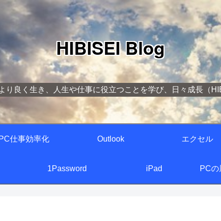
HIBISEI Blog
より良く生き、人生や仕事に役立つことを学び、日々成長（HIBI
PC仕事効率化
Outlook
エクセル
1Password
iPad
PC