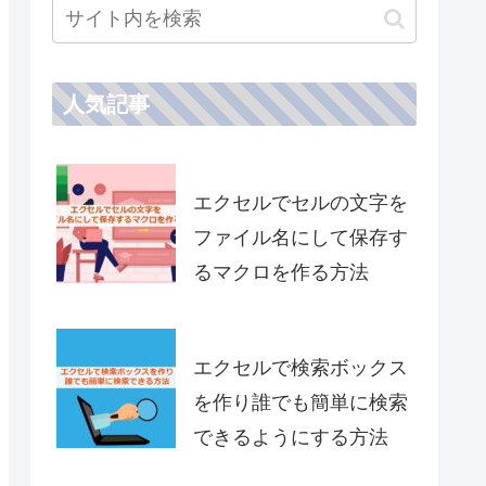
人気記事
エクセルでセルの文字を
ファイル名にして保存す
るマクロを作る方法
エクセルで検索ボックス
を作り誰でも簡単に検索
できるようにする方法