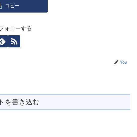
コピー
をフォローする
You
トを書き込む