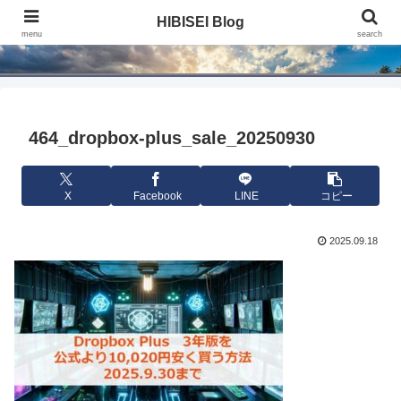
HIBISEI Blog
HIBISEI Blog
menu
search
464_dropbox-plus_sale_20250930
X
Facebook
LINE
コピー
2025.09.18