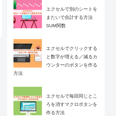
エクセルで別のシートを
またいで合計する方法
SUM関数
エクセルでクリックする
と数字が増える／減るカ
ウンターのボタンを作る
方法
エクセルで毎回同じとこ
ろを消すマクロボタンを
作る方法