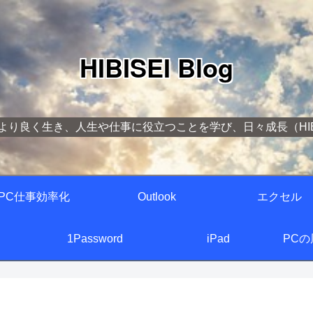
HIBISEI Blog
より良く生き、人生や仕事に役立つことを学び、日々成長（HIBI
PC仕事効率化
Outlook
エクセル
1Password
iPad
PC