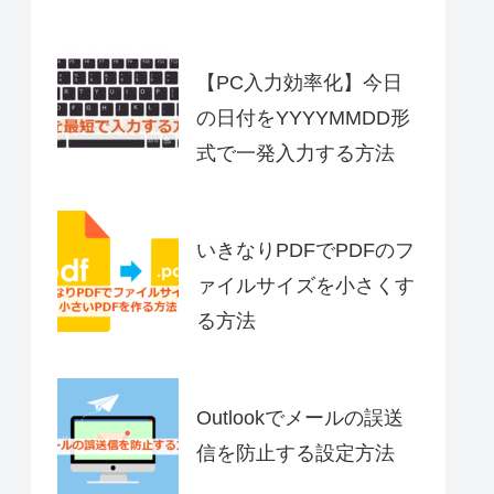
【PC入力効率化】今日
の日付をYYYYMMDD形
式で一発入力する方法
いきなりPDFでPDFのフ
ァイルサイズを小さくす
る方法
Outlookでメールの誤送
信を防止する設定方法