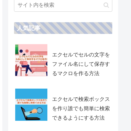
人気記事
エクセルでセルの文字を
ファイル名にして保存す
るマクロを作る方法
エクセルで検索ボックス
を作り誰でも簡単に検索
できるようにする方法