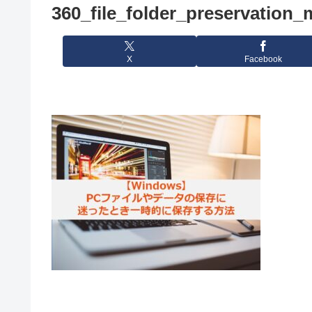
360_file_folder_preservation
X
Facebook