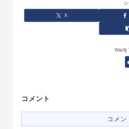
シ
X
You
コメント
コメン