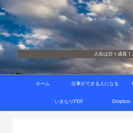
人生は日々成長！
ホーム
仕事ができる人になる
いきなりPDF
Dropbox