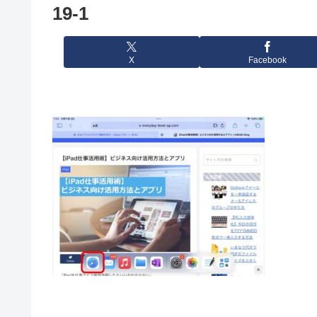
19-1
X
Facebook