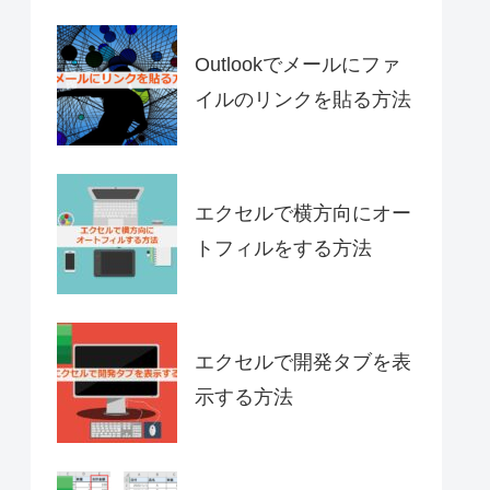
Outlookでメールにファ
イルのリンクを貼る方法
エクセルで横方向にオー
トフィルをする方法
エクセルで開発タブを表
示する方法