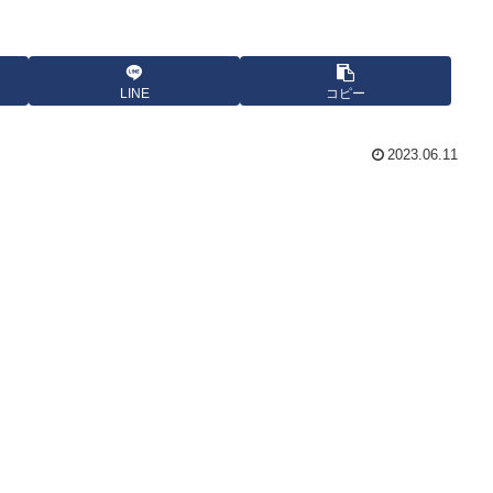
LINE
コピー
2023.06.11