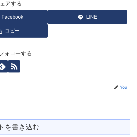
ェアする
Facebook
LINE
コピー
をフォローする
You
トを書き込む