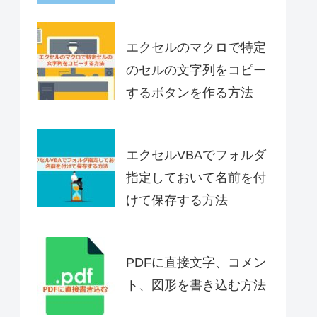
エクセルのマクロで特定
のセルの文字列をコピー
するボタンを作る方法
エクセルVBAでフォルダ
指定しておいて名前を付
けて保存する方法
PDFに直接文字、コメン
ト、図形を書き込む方法