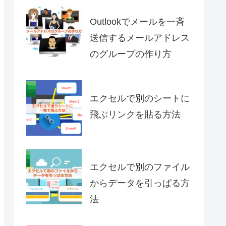
Outlookでメールを一斉
送信するメールアドレス
のグループの作り方
エクセルで別のシートに
飛ぶリンクを貼る方法
エクセルで別のファイル
からデータを引っぱる方
法