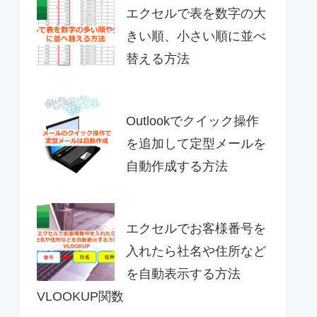
エクセルで表を数字の大
きい順、小さい順に並べ
替える方法
Outlookでクイック操作
を追加して定型メールを
自動作成する方法
エクセルでお客様番号を
入れたら社名や住所など
を自動表示する方法
VLOOKUP関数