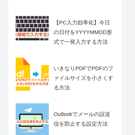
【PC入力効率化】今日
の日付をYYYYMMDD形
式で一発入力する方法
いきなりPDFでPDFのフ
ァイルサイズを小さくす
る方法
Outlookでメールの誤送
信を防止する設定方法