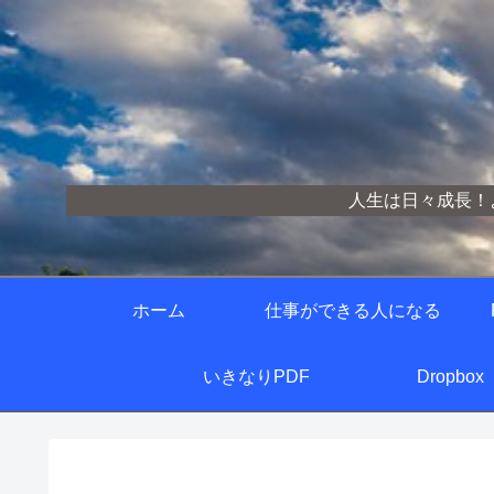
人生は日々成長！
ホーム
仕事ができる人になる
いきなりPDF
Dropbox