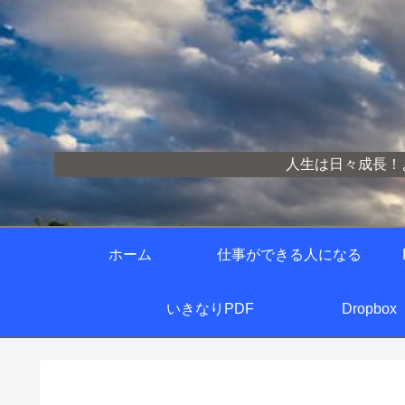
人生は日々成長！
ホーム
仕事ができる人になる
いきなりPDF
Dropbox