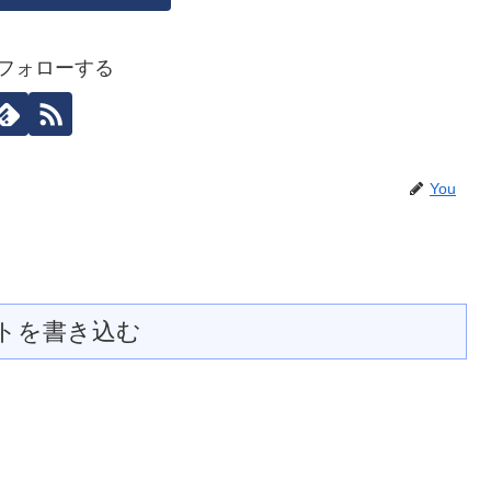
をフォローする
You
トを書き込む