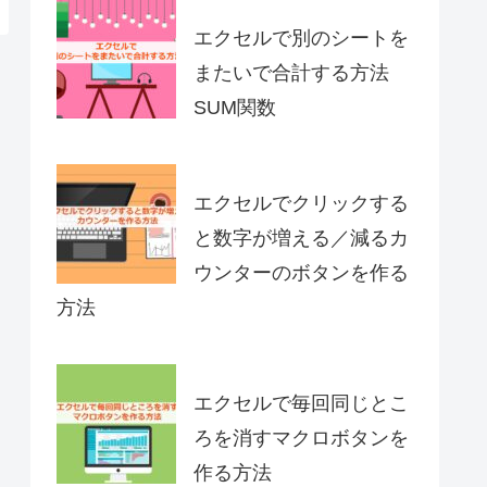
エクセルで別のシートを
またいで合計する方法
SUM関数
エクセルでクリックする
と数字が増える／減るカ
ウンターのボタンを作る
方法
エクセルで毎回同じとこ
ろを消すマクロボタンを
作る方法