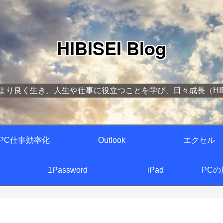
HIBISEI Blog
より良く生き、人生や仕事に役立つことを学び、日々成長（HIBI
PC仕事効率化
Outlook
エクセル
1Password
iPad
PC