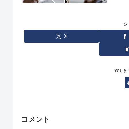
シ
X
You
コメント