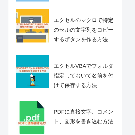
エクセルのマクロで特定
のセルの文字列をコピー
するボタンを作る方法
エクセルVBAでフォルダ
指定しておいて名前を付
けて保存する方法
PDFに直接文字、コメン
ト、図形を書き込む方法