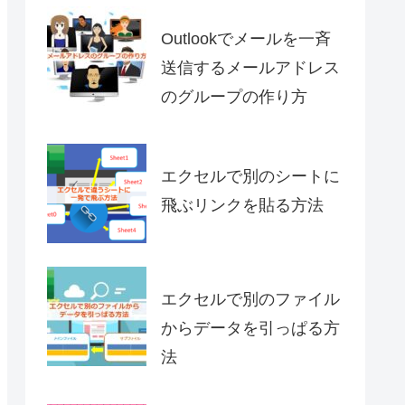
Outlookでメールを一斉
送信するメールアドレス
のグループの作り方
エクセルで別のシートに
飛ぶリンクを貼る方法
エクセルで別のファイル
からデータを引っぱる方
法