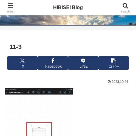
HIBISEI Blog
HIBISEI Blog
menu
search
11-3
X
Facebook
LINE
コピー
2023.10.24