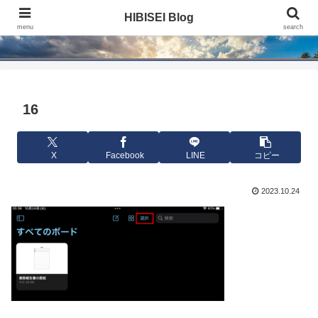
HIBISEI Blog
HIBISEI Blog
menu
search
16
X
Facebook
LINE
コピー
2023.10.24