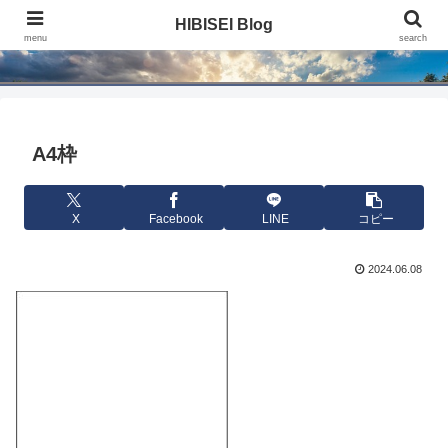
HIBISEI Blog
HIBISEI Blog
menu
search
A4枠
X
Facebook
LINE
コピー
2024.06.08