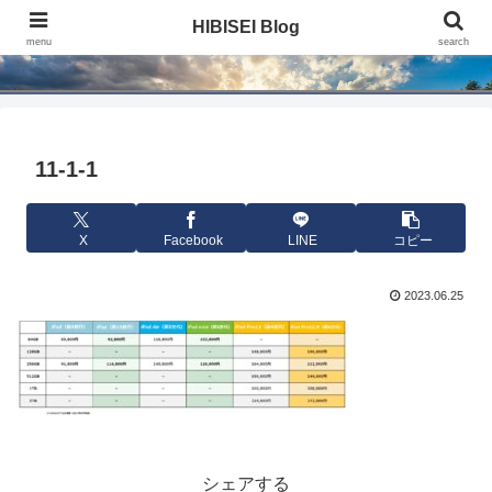
HIBISEI Blog
HIBISEI Blog
menu
search
11-1-1
X
Facebook
LINE
コピー
2023.06.25
シェアする