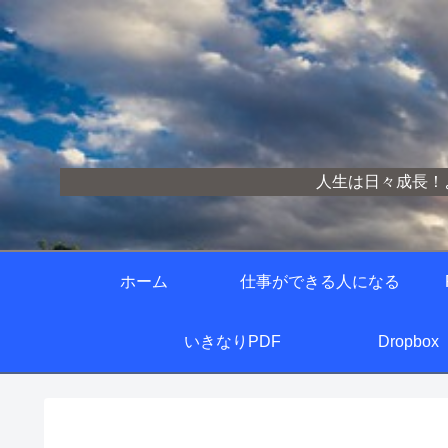
人生は日々成長！
ホーム
仕事ができる人になる
いきなりPDF
Dropbox