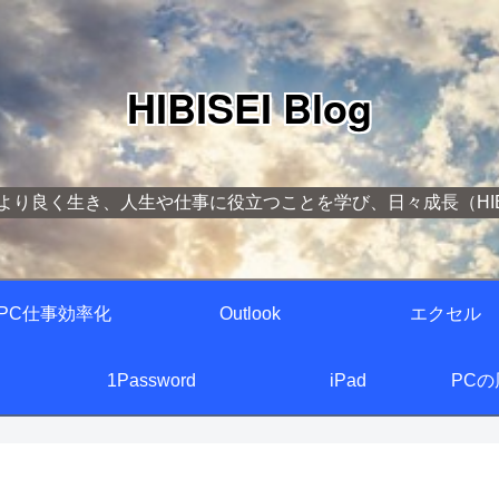
HIBISEI Blog
より良く生き、人生や仕事に役立つことを学び、日々成長（HIBI
PC仕事効率化
Outlook
エクセル
1Password
iPad
PC