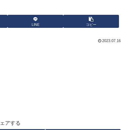
LINE
コピー
2023.07.16
ェアする