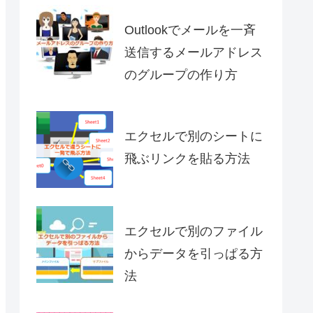
Outlookでメールを一斉
送信するメールアドレス
のグループの作り方
エクセルで別のシートに
飛ぶリンクを貼る方法
エクセルで別のファイル
からデータを引っぱる方
法