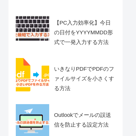
【PC入力効率化】今日
の日付をYYYYMMDD形
式で一発入力する方法
いきなりPDFでPDFのフ
ァイルサイズを小さくす
る方法
Outlookでメールの誤送
信を防止する設定方法