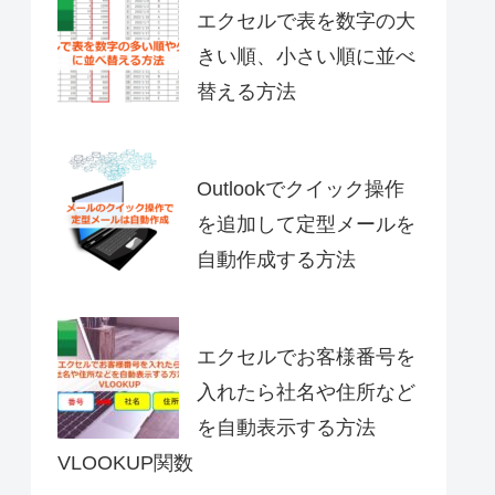
エクセルで表を数字の大
きい順、小さい順に並べ
替える方法
Outlookでクイック操作
を追加して定型メールを
自動作成する方法
エクセルでお客様番号を
入れたら社名や住所など
を自動表示する方法
VLOOKUP関数