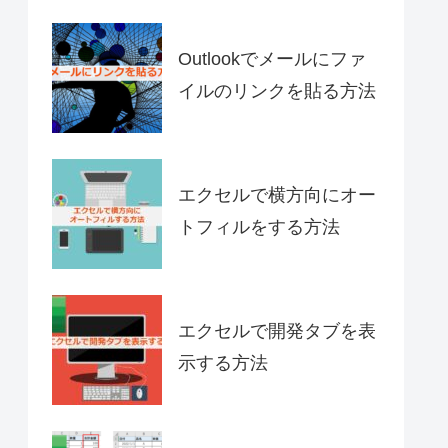
Outlookでメールにファ
イルのリンクを貼る方法
エクセルで横方向にオー
トフィルをする方法
エクセルで開発タブを表
示する方法