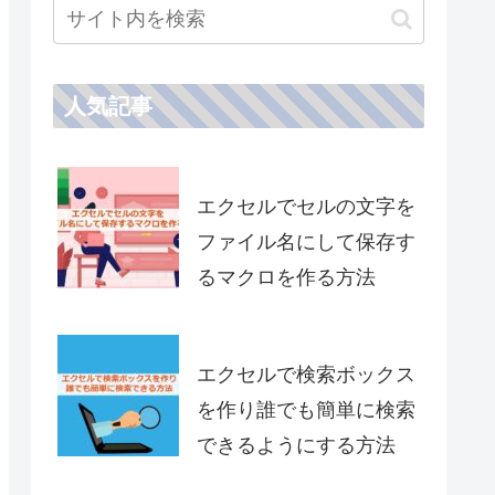
人気記事
エクセルでセルの文字を
ファイル名にして保存す
るマクロを作る方法
エクセルで検索ボックス
を作り誰でも簡単に検索
できるようにする方法