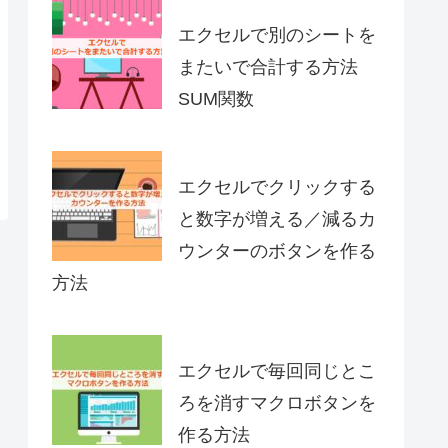
エクセルで別のシートを
またいで合計する方法
SUM関数
エクセルでクリックする
と数字が増える／減るカ
ウンターのボタンを作る
方法
エクセルで毎回同じとこ
ろを消すマクロボタンを
作る方法