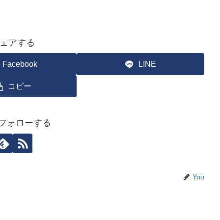
ェアする
Facebook
LINE
コピー
をフォローする
You