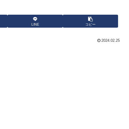
LINE
コピー
2024.02.25