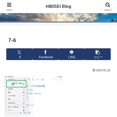
HIBISEI Blog
HIBISEI Blog
menu
search
7-6
X
Facebook
LINE
コピー
2024.02.25