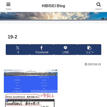
HIBISEI Blog
HIBISEI Blog
menu
search
19-2
X
Facebook
LINE
コピー
2023.06.19