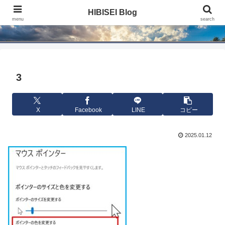
HIBISEI Blog
HIBISEI Blog
menu
search
3
X
Facebook
LINE
コピー
2025.01.12