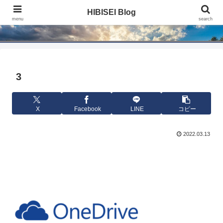
HIBISEI Blog
HIBISEI Blog
menu
search
3
X
Facebook
LINE
コピー
2022.03.13