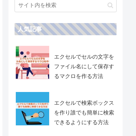
人気記事
エクセルでセルの文字を
ファイル名にして保存す
るマクロを作る方法
エクセルで検索ボックス
を作り誰でも簡単に検索
できるようにする方法