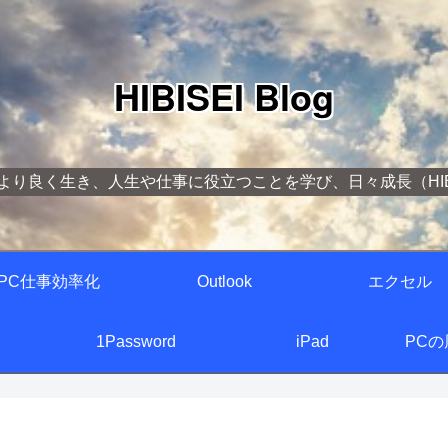
HIBISEI Blog
より良く生き、人生や仕事に役立つことを学び、日々成長（HIBI
PC仕事効率化
Outlook
エクセル
1Password
iPad
PC