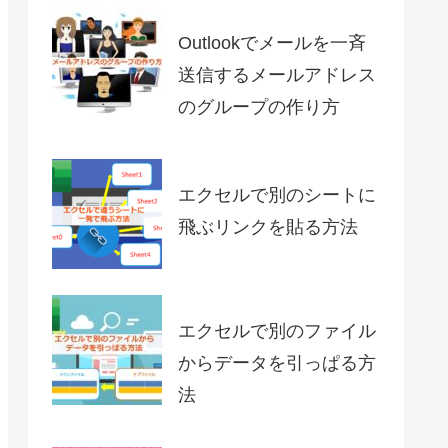
Outlookでメールを一斉
送信するメールアドレス
のグループの作り方
エクセルで別のシートに
飛ぶリンクを貼る方法
エクセルで別のファイル
からデータを引っぱる方
法