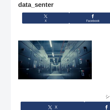
data_senter
X
Facebook
シ
X