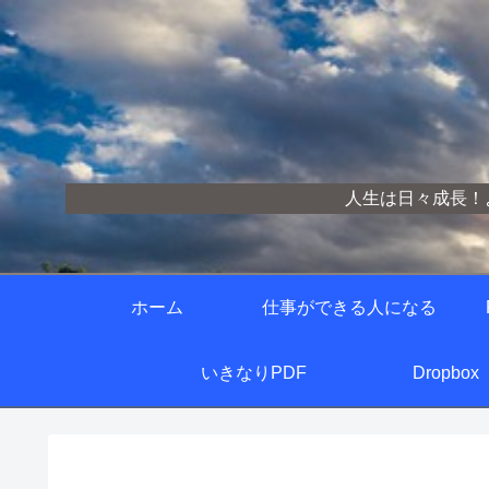
人生は日々成長！
ホーム
仕事ができる人になる
いきなりPDF
Dropbox