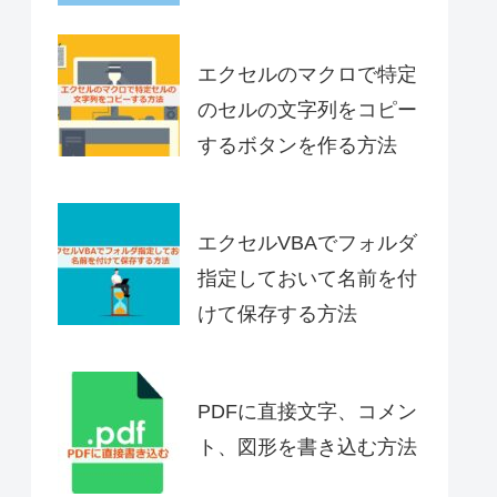
エクセルのマクロで特定
のセルの文字列をコピー
するボタンを作る方法
エクセルVBAでフォルダ
指定しておいて名前を付
けて保存する方法
PDFに直接文字、コメン
ト、図形を書き込む方法