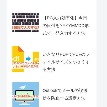
【PC入力効率化】今日
の日付をYYYYMMDD形
式で一発入力する方法
いきなりPDFでPDFのフ
ァイルサイズを小さくす
る方法
Outlookでメールの誤送
信を防止する設定方法