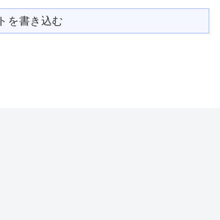
トを書き込む