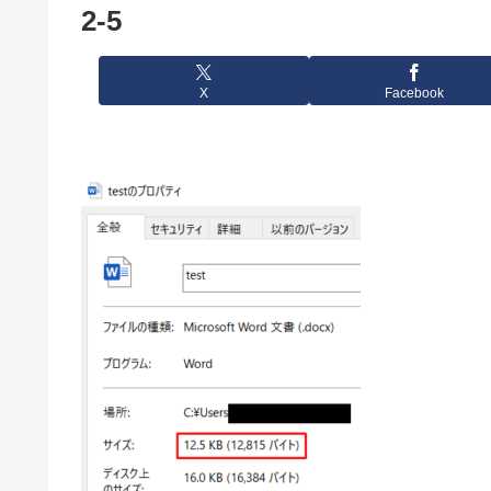
2-5
X
Facebook