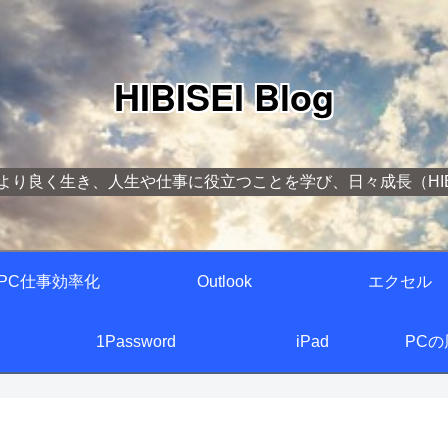
HIBISEI Blog
より良く生き、人生や仕事に役立つことを学び、日々成長（HIBI
PC仕事効率化
Outlook
エクセル
1Password
iPad
PC