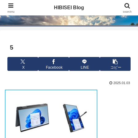
HIBISEI Blog
HIBISEI Blog
menu
search
5
X
Facebook
LINE
コピー
2025.01.03