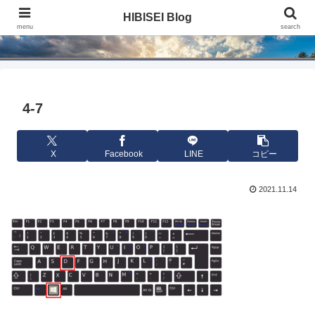
HIBISEI Blog
HIBISEI Blog
menu
search
4-7
X
Facebook
LINE
コピー
2021.11.14